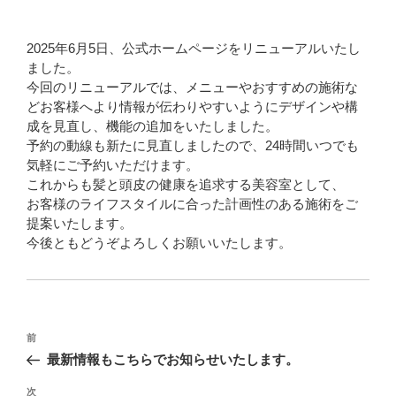
2025年6月5日、公式ホームページをリニューアルいたし
ました。
今回のリニューアルでは、メニューやおすすめの施術な
どお客様へより情報が伝わりやすいようにデザインや構
成を見直し、機能の追加をいたしました。
予約の動線も新たに見直しましたので、24時間いつでも
気軽にご予約いただけます。
これからも髪と頭皮の健康を追求する美容室として、
お客様のライフスタイルに合った計画性のある施術をご
提案いたします。
今後ともどうぞよろしくお願いいたします。
投
前
前
稿
の
最新情報もこちらでお知らせいたします。
ナ
投
稿
ビ
次
次